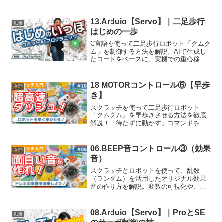
13.Arduio【Servo】｜二足歩行
動画
はじめの一歩
C言語を使って二足歩行ロボット「クムク
ム」を制御する方法を解説。AIで生成し
たコードをベースに、実機での重心移動
や足首の角度微調整、ディレイ処理な
ど、ロボットを実際に歩かせるための実
践的なテクニックを詳しく紹介します。
18 MOTORコントロール⑥【早歩
入門
き】
スクラッチを使って二足歩行ロボット
「クムクム」を早歩きさせる方法を徹底
解説！「待たずに動かす」コマンドを駆
使したモーター制御のテクニックや、動
作をスムーズにする0.2秒のウェイト調
整、個体差に合わせたチューニングのコ
06.BEEP音コントロール③（効果
入門
ツまで、ロボット製作に役立つノウハウ
音）
を詳しく紹介します。
スクラッチとロボットを使って、乱数
（ランダム）を活用したオリジナル効果
音の作り方を解説。変数の可視化や、
LED制御を追加した際の通信遅延の影響
など、実践的なプログラミング知識を学
べます。
08.Arduio【Servo】｜ProとSE
動画