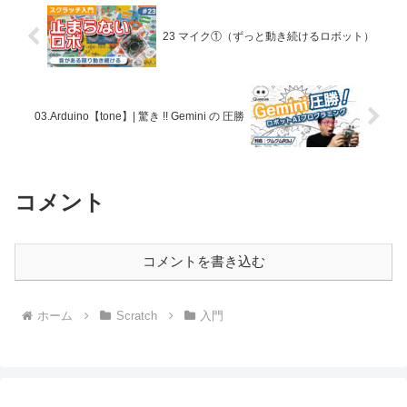
23 マイク①（ずっと動き続けるロボット）
03.Arduino【tone】| 驚き !! Gemini の 圧勝
コメント
コメントを書き込む
ホーム
Scratch
入門