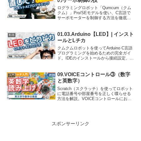
のサーボ制御の技
ログラミングロボット「Qumcum（クム
クム）」Pro/SEモデルを使い、C言語で
サーボモーターを制御する方法を徹底解
説。I2C通信の仕組みからArduino IDEの
設定、コマンド制御のコツまで、ロボッ
ト開発の基礎が学べます。
01.03.Arduino【LED】| インスト
動画
ールとLチカ
クムクムロボットを使ってArduino C言語
プログラミングを始めるための完全ガイ
ド。IDEのインストールから接続設定、最
初のLチカ（LED点滅）プログラムまでを
初心者向けに詳しく解説します。AI時代
のハードウェア制御の基礎を身につけま
09.VOICEコントロール③（数字
入門
しょう。
と英数字）
Scratch（スクラッチ）を使ってロボット
に電話番号や部屋番号を正しく喋らせる
方法を解説。VOICEコントロールにおけ
る「数字」と「英数字」ブロックの決定
的な違いと使い分け、ユーザー入力を活
用した対話型プログラムの作成手順を詳
しく紹介します。
スポンサーリンク