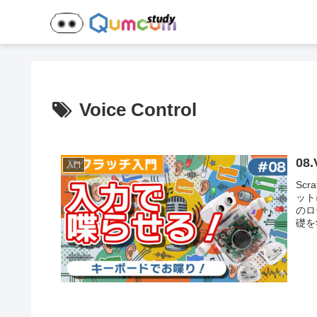
Voice Control
0
入門
Sc
ット
のロ
礎を