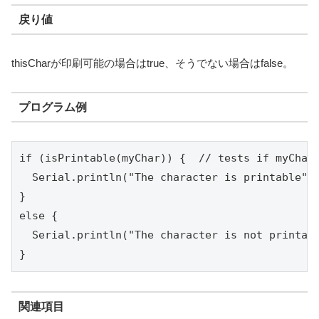
戻り値
thisCharが印刷可能の場合はtrue、そうでない場合はfalse。
プログラム例
if (isPrintable(myChar)) {  // tests if myChar 
  Serial.println("The character is printable");
}

else {

  Serial.println("The character is not printabl
}
関連項目