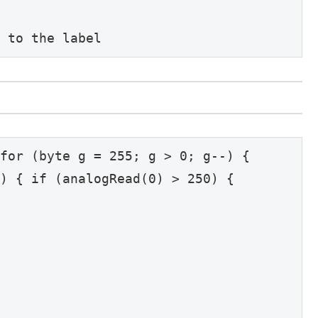
 to the label
for (byte g = 255; g > 0; g--) {

) { if (analogRead(0) > 250) {
