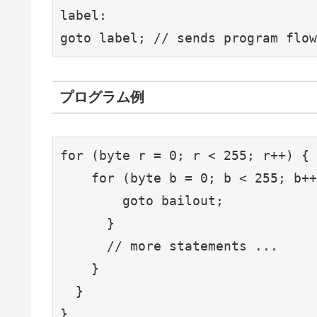
label:

goto label; // sends program flow
プログラム例
for (byte r = 0; r < 255; r++) { 
    for (byte b = 0; b < 255; b++
        goto bailout;

      }

      // more statements ...

    }

  }

}
